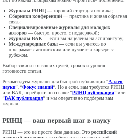
Вот по каким площадкам можно «пройтись» постепенно:
Журналы РИНЦ
— хороший старт для новичка;
Сборники конференций
— практика и живая обратная
связь;
Специализированные журналы для молодых
авторов
— быстро, просто, с поддержкой;
Журналы ВАК
— если вы нацелены на аспирантуру;
Международные базы
— если вы учитесь по
программе с английским или думаете о карьере за
рубежом.
Выбор зависит от ваших целей, сроков и уровня
готовности статьи.
Рекомендуем журналы для быстрой публикации “
Аллея
науки
“, “
Фокус знаний
“. Но а если, вам требуется РИНЦ
или ВАК, перейдите по ссылке “
РИНЦ публикация
” или
“
ВАК публикация
” и мы оперативно подберем вам
журнал.
РИНЦ — ваш первый шаг в науку
РИНЦ — это не просто база данных. Это
российский
научный интернет
, где собираются тысячи статей,